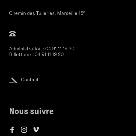
écriture la solitude, le silence, le désordre
sentimental, le désordre des réseaux et celui de la
e
Chemin des Tuileries,
Marseille 15
communication.
Administration :
04 91 11 19 30
Billetterie :
04 91 11 19 20
Contact
Nous suivre