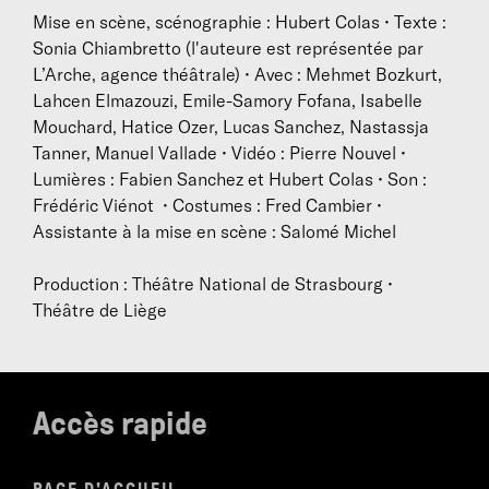
Pompidou-Metz et en 2012,
Stop ou Tout est bruit
Mise en scène, scénographie : Hubert Colas • Texte :
pour qui a peur
, qu’il a écrit au Théâtre de
Sonia Chiambretto (l'auteure est représentée par
Gennevilliers. En 2013, il écrit et crée en collaboration
L’Arche, agence théâtrale) • Avec : Mehmet Bozkurt,
avec Jean-Jacques Jauffret
No Signal [?Help]
, avec les
Lahcen Elmazouzi, Emile-Samory Fofana, Isabelle
ème
élèves de 3
année de l’ERAC, à La Friche la Belle
Mouchard, Hatice Ozer, Lucas Sanchez, Nastassja
de Mai, puis,
Gratte-Ciel
de Sonia Chiambretto dans
Tanner, Manuel Vallade • Vidéo : Pierre Nouvel •
le cadre du Festival de Marseille à la Villa
Lumières : Fabien Sanchez et Hubert Colas • Son :
Méditerranée. Il crée en 2014
Nécessaire et urgent
Frédéric Viénot • Costumes : Fred Cambier •
d’Annie Zadek à La Bâtie-Festival de Genève et en
Assistante à la mise en scène : Salomé Michel
2015,
Texte M.
aux Théâtres Garonne et Sorano à
Toulouse.
Production : Théâtre National de Strasbourg •
Depuis 2001, Hubert Colas est aussi directeur de
Théâtre de Liège
montévidéo, centre de créations dédié aux écritures
contemporaines qu’il crée à Marseille. Avec
montévidéo, il offre une résonance singulière aux
écritures d’aujourd’hui et favorise les croisements
Accès rapide
entre les disciplines artistiques.
En 2002, il initie Actoral, festival international qui
chaque année interroge les écritures contemporaines