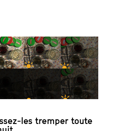
nesse des quartiers
es du jardin. Cette
la sensibilisation à
âte. Donner le goût et
menter la patience… Tout un
la table, chapeauté par
nsommer autrement...
ssez-les tremper toute
nuit.