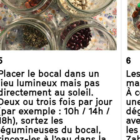
5
6
Placer le bocal dans un
Les
lieu lumineux mais pas
man
directement au soleil.
À c
Deux ou trois fois par jour
une
(par exemple : 10h / 14h /
dég
18h), sortez les
ave
légumineuses du bocal,
les
rincez-les à l’eau dans la
Zah