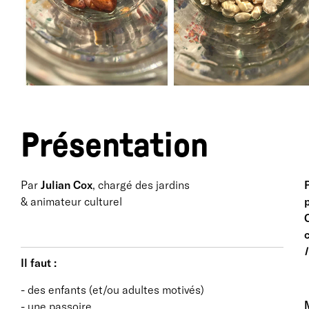
Présentation
Par
Julian Cox
, chargé des jardins
P
& animateur culturel
c
l
Il faut :
- des enfants (et/ou adultes motivés)
M
- une passoire