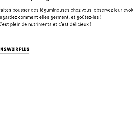
aites pousser des légumineuses chez vous, observez leur évolut
regardez comment elles germent, et goûtez-les !
’est plein de nutriments et c’est délicieux !
EN SAVOIR PLUS
e projet :
Du jardin à l'assiette
u ZEF, l’esprit jardinier nous porte toujours, à la recherche de
ermanent. L’enrichissement de la terre, l’enrichissement cultu
deux. Nous sommes convaincus que la conscience environnemen
ertueux de la rencontre avec la nature. Alors, sur le terrain, en
’équipe des animateurs culturels accueille des groupes constit
leurs enseignent que :
du jardin à l’assiette, il n’y a qu’un pas…