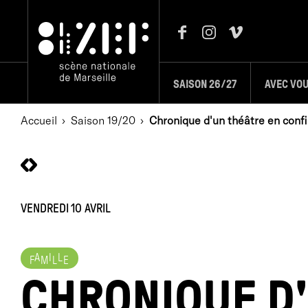
SAISON 26/27
AVEC VO
Accueil
Saison 19/20
Chronique d'un théâtre en conf
VENDREDI 10 AVRIL
A
I
L
F
M
L
E
CHRONIQUE D'