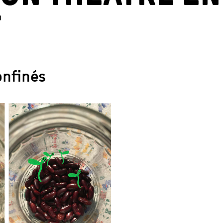
T
onfinés