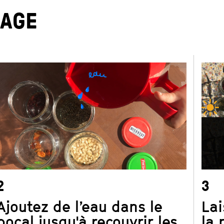
ans les jardins partagés du ZEF, guidée par Julian Cox, la jeu
NAGE
lentours apprend à identifier, récolter, sentir, goûter les plant
écouverte de la faune et de la flore est un maillon essentiel à 
’environnement. Direction la cuisine pour mettre la main à la p
’envie de manipuler, pétrir, cuire, goûter, et forcément expéri
oli petit monde enthousiaste et volontaire se relaie autour de 
Zahra Adda Attou, la maîtresse de maison. Une initiation à co
2
3
Ajoutez de l’eau dans le
Lai
bocal jusqu'à recouvrir les
la 