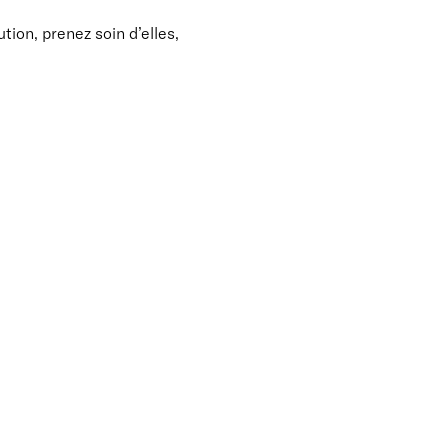
ion, prenez soin d’elles,
 l’enrichissement
rel, ou comment lier les
tale provient du cercle
tre cuisine et jardin,
ués de petits et grands ; et