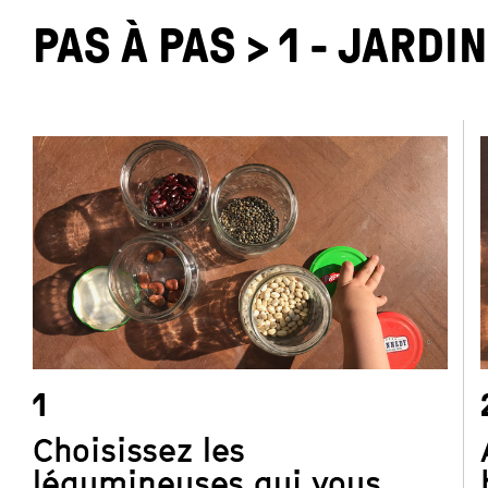
D
PAS À PAS > 1 - JARDI
a
d
l
l
j
1
Choisissez les
légumineuses qui vous