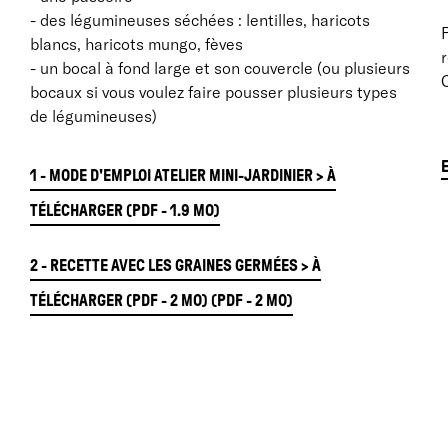
- des légumineuses séchées : lentilles, haricots
F
blancs, haricots mungo, fèves
- un bocal à fond large et son couvercle (ou plusieurs
C
bocaux si vous voulez faire pousser plusieurs types
de légumineuses)
1 - MODE D'EMPLOI ATELIER MINI-JARDINIER > À
TÉLÉCHARGER
(PDF - 1.9 MO)
L
2 - RECETTE AVEC LES GRAINES GERMÉES > À
A
TÉLÉCHARGER (PDF - 2 MO)
(PDF - 2 MO)
p
v
l