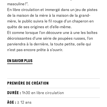
masculine !".
En libre circulation et immergé dans un jeu de pistes
de la maison de la mère à la maison de la grand-
mère, le public suivra le fil rouge d'un chaperon en
quête de ses origines et d'elle-même.
Et comme lorsque l'on découvre une à une les boîtes
décroissantes d'une série de poupées russes, l'on
parviendra à la dernière, la toute petite, celle qui
n'est pas encore prête à s’ouvrir.
EN SAVOIR PLUS
BIOGRAPHIE :
Très jeune, Edith Amsellem commence la danse
classique et rêve de devenir une étoile.
PREMIÈRE DE CRÉATION
A 12 ans, elle réussit le concours d’entrée de l’Opéra
DURÉE :
1h30 en libre circulation
de Marseille et prend très au sérieux l’exigence de
cette grande maison. Malheureusement (ou
ÂGE :
≥ 12 ans
heureusement !), lorsque la puberté libère toutes ses