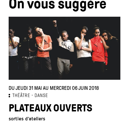
On vous suggère
DU JEUDI 31 MAI AU MERCREDI 06 JUIN 2018
D
THÉÂTRE
DANSE
PLATEAUX OUVERTS
sorties d'ateliers
L
G