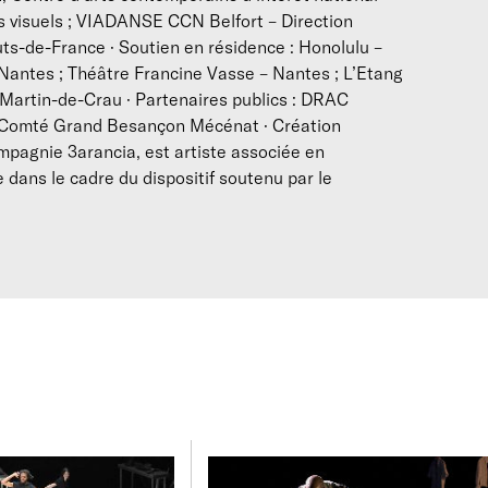
Tunisie, Égypte, Palestine, Espagne et en Afrique du Sud, av
ts visuels ; VIADANSE CCN Belfort – Direction
Skandrani, Lucky Kele, Mithkal Alzghair. Elle est interprète p
-de-France · Soutien en résidence : Honolulu –
Sèche
(création 2018) et interprète en solo pour
Art. 13
(créati
– Nantes ; Théâtre Francine Vasse – Nantes ; L’Etang
epuis dix ans, son travail de création explore la question des 
artin-de-Crau · Partenaires publics : DRAC
paroles dans nos sociétés contemporaines.
Comté Grand Besançon Mécénat · Création
lle déploie une recherche en danse qui articule fasciapulsolo
pagnie 3arancia, est artiste associée en
 la performance. Ce processus s'inscrit dans un dispositif « au
ans le cadre du dispositif soutenu par le
avec Boom structure - pôle chorégrahique. Marion Blondeau vit