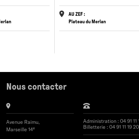
AU ZEF :
Merlan
Plateau du Merlan
Nous contacter
Administration :
04 91 11
Avenue Raimu,
Billetterie :
04 91 11 19 20
e
Marseille 14