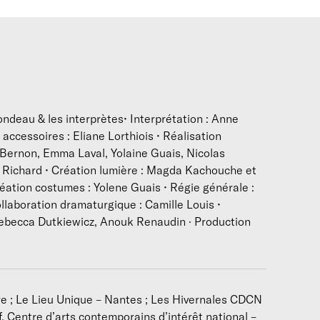
nterprètes. Pour ce, je les invite dans un univers esthétique 
ontemporain ciselé, à déployer des états de corps et une part
par une dimension performative de l’écriture chorégraphique. 
politiquement par la mise en partage de réflexions féministes
mise en dialogue avec des femmes qui ont le double de mon âg
’un point du vue scénographique, je souhaite travailler la noti
prolongement du travail du corps, de l’espace jusqu’à un dépl
ndeau & les interprètes• Interprétation : Anne
par la manipulation d’objets, de sources lumineuses au platea
accessoires : Eliane Lorthiois • Réalisation
cénographiques. Les 3 interprètes seront à la fois les artistes
 Bernon, Emma Laval, Yolaine Guais, Nicolas
l’espace-corps-politique que nous nous engageons à défendre. 
 Richard • Création lumière : Magda Kachouche et
space est de faire exister, se déployer et légitimer la dimens
réation costumes : Yolene Guais • Régie générale :
u’ils accueillent en son sein et de permettre leur porosité avec 
llaboration dramaturgique : Camille Louis •
Marion Blondeau
 Rebecca Dutkiewicz, Anouk Renaudin · Production
Biographie
Interprète, chorégraphe et pédagogue, Marion Blondeau se fo
e ; Le Lieu Unique – Nantes ; Les Hivernales CDCN
à l’École des Sables au Sénégal. Elle engage de nombreuses co
f, Centre d’arts contemporains d’intérêt national –