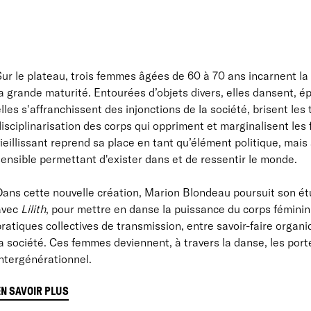
ur le plateau, trois femmes âgées de 60 à 70 ans incarnent la
a grande maturité. Entourées d’objets divers, elles dansent, ép
lles s'affranchissent des injonctions de la société, brisent les
isciplinarisation des corps qui oppriment et marginalisent le
ieillissant reprend sa place en tant qu’élément politique, mais
ensible permettant d'exister dans et de ressentir le monde.
Dans cette nouvelle création, Marion Blondeau poursuit son é
avec
Lilith
, pour mettre en danse la puissance du corps féminin
ratiques collectives de transmission, entre savoir-faire organ
a société. Ces femmes deviennent, à travers la danse, les por
ntergénérationnel.
EN SAVOIR PLUS