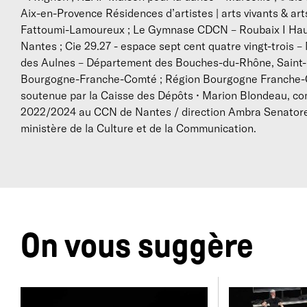
Aix-en-Provence Résidences d’artistes | arts vivants & ar
Fattoumi-Lamoureux ; Le Gymnase CDCN – Roubaix I Hauts
Nantes ; Cie 29.27 - espace sept cent quatre vingt-trois 
D
des Aulnes – Département des Bouches-du-Rhône, Saint-M
Bourgogne-Franche-Comté ; Région Bourgogne Franche-
E
soutenue par la Caisse des Dépôts • Marion Blondeau, com
à
2022/2024 au CCN de Nantes / direction Ambra Senatore d
ministère de la Culture et de la Communication.
On vous suggère