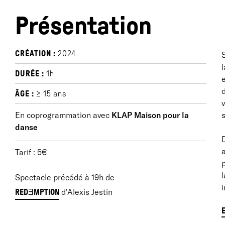
Présentation
CRÉATION :
2024
S
l
DURÉE :
1h
e
d
ÂGE :
≥ 15 ans
v
En coprogrammation avec
KLAP Maison pour la
s
danse
Tarif : 5€
p
l
Spectacle précédé à 19h de
i
d'Alexis Jestin
REDƎMPTION