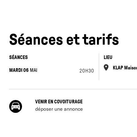
«
Séances et tarifs
c
SÉANCES
LIEU
M
KLAP Maison
s
MARDI 06
MAI
20H30
J
p
c
VENIR EN COVOITURAGE
v
déposer une annonce
p
E
c
h