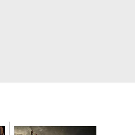
ec notamment Nawal
our Phia Ménard dans
Saison
on 2023).
corps féminins et de leurs
gie® et qualité de présence
 long court » en partenariat
 à Marseille.