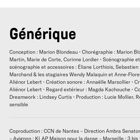
i
c
Générique
D
Conception : Marion Blondeau • Chorégraphie : Marion Blo
Martin, Marie de Corte, Corinne Lordier • Scénographie et 
s
scénographie et accessoires : Éliane Lorthiois, Sebastien
Marchand & les stagiaires Wendy Malaquin et Anne-Flore
e
Aliénor Lebert • Création sonore : Annaëlle Marsollier • C
q
Aliénor Lebert • Regard extérieur : Magda Kachouche • Co
Dreamwork : Lindsey Curtis • Production : Lucie Mollier,
sensible
Coproduction : CCN de Nantes – Direction Ambra Senator
– Avignon ; KLAP Maison pour la danse – Marseille ; 3 bis 