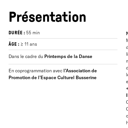
Présentation
DURÉE :
55 min
M
ÂGE :
≥ 11 ans
d
l
Dans le cadre du
Printemps de la Danse
m
En coprogrammation avec
l’Association de
l
Promotion de l’Espace Culturel Busserine
e
C
c
h