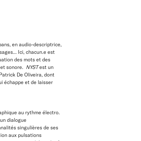
ans, en audio-descriptrice,
sages... Ici, chacun.e est
quation des mots et des
l et sonore.
NYST
est un
atrick De Oliveira, dont
ui échappe et de laisser
raphique au rythme électro.
d’un dialogue
nalités singulières de ses
tion aux pulsations