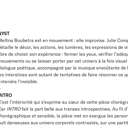
NYST
ellina Boubetra est en mouvement : elle improvise. Julie Comp
étaille le décor, les actions, les lumières, les expressions de vi
ibre de choisir son expérience : fermer les yeux, vérifier l’adé
ouvements ou se laisser porter par cet univers à la fois visue
dialogue poétique, accompagné par la musique envoûtante de P
es interstices sont autant de tentatives de faire résonner ce q
ntendre l’invisible.
+
INTRO
’est l’intériorité qui s’exprime au cœur de cette pièce chorég
Car
INTRO
fait la part belle aux transes introspectives. Au fil 
horégraphique et sensible, la pièce met en exergue les person
uit danseuses aux univers corporels contrastés, sur une parti