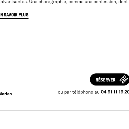
galvanisantes. Une chorégraphie, comme une confession, dont o
EN SAVOIR PLUS
Notes d'intention
INTRO
: « Les lectures de La Formation de l’acteur et de La C
e Constantin Stanislavski ont motivé l’élaboration de cette p
ffet menée à m’intéresser de façon plus approfondie au lien e
’expression des affects, notamment à travers les notions de j
exhibition des émotions. Comment peut-on en effet traduire c
RÉSERVER
ernières sans tomber dans la démonstration?
our poursuivre ces réflexions, j’ai organisé un atelier d’improv
ou par téléphone au
04 91 11 19 2
Merlan
́prouver une certaine intériorité motrice chez les interprètes, au
artir de laquelle expérimenter différentes possibilités d’inter
́changes, aussi bien parlés que dansés, qui y ont eu lieu, des i
onscience du corps dans la créativité et à l’intuition ont peu a
otions révélaient chez les danseurs les nécessités de s’écou