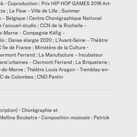
ack • Coproduction : Prix HIP HOP GAMES 2018 Art-
t petit à petit s’oriente vers la création. Elle intègre les com
tte ; Le Flow – Ville de Lille ; Summer
John Degois pour le spectacle
De bois et…
en 2016. En 2017, el
ns – Belgique | Centre Chorégraphique National
pour la pièce
Finding Now
et en 2018 la compagnie Dyptikpour
l’accueil-studio ; CCN de la Rochelle –
-de-Marne – Compagnie Käfig –
io ; Danse élargie 2020 ; L’Avant-Seine – Théâtre
Île de France ; Ministère de la Culture •
Clermont Ferrand ; La Manufacture – Incubateur
ns’urbaines – Clermont Ferrand ; La Briqueterie ;
-de-Marne ; Théâtre Louis Aragon – Tremblay-en-
 TC de Colombes ; CND Pantin
ription) • Chorégraphie et
 Mellina Boubetra • Composition musicale : Patrick