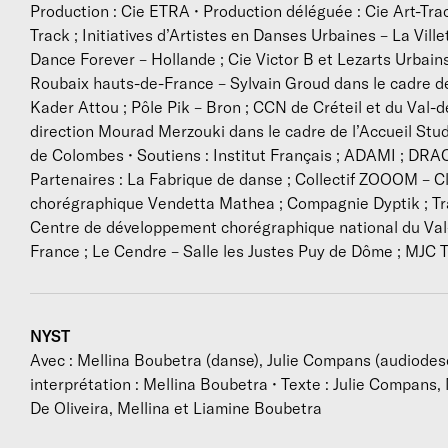
Production : Cie ETRA • Production déléguée : Cie Art-Tr
e
Track ; Initiatives d’Artistes en Danses Urbaines – La Ville
Dance Forever – Hollande ; Cie Victor B et Lezarts Urbai
Roubaix hauts-de-France – Sylvain Groud dans le cadre de 
Kader Attou ; Pôle Pik – Bron ; CCN de Créteil et du Val
direction Mourad Merzouki dans le cadre de l’Accueil Stud
de Colombes • Soutiens : Institut Français ; ADAMI ; DRAC 
Partenaires : La Fabrique de danse ; Collectif ZOOOM – 
chorégraphique Vendetta Mathea ; Compagnie Dyptik ; Tra
Centre de développement chorégraphique national du Val
France ; Le Cendre – Salle les Justes Puy de Dôme ; MJC
NYST
Avec : Mellina Boubetra (danse), Julie Compans (audiodesc
interprétation : Mellina Boubetra • Texte : Julie Compans,
De Oliveira, Mellina et Liamine Boubetra