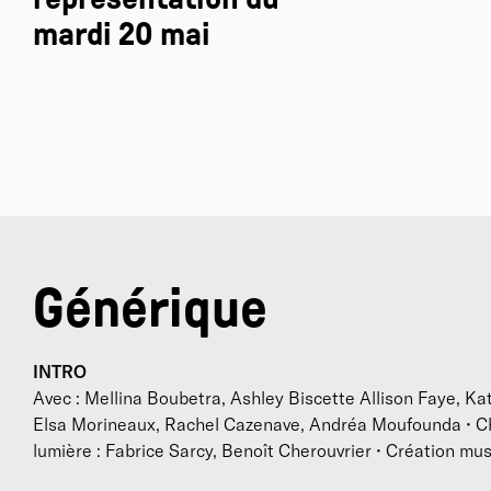
m
mardi 20 mai
p
L
m
q
a
m
c
l
Générique
INTRO
Avec : Mellina Boubetra, Ashley Biscette Allison Faye, Ka
Elsa Morineaux, Rachel Cazenave, Andréa Moufounda • Ch
lumière : Fabrice Sarcy, Benoît Cherouvrier • Création musi
e