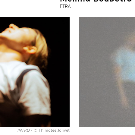
ETRA
INTRO
- © Thimotée Jolivet