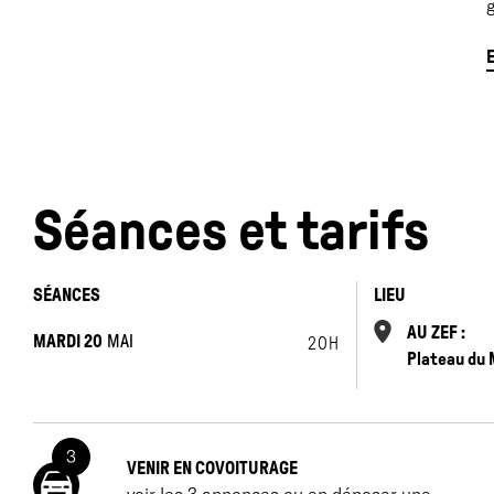
d
Séances et tarifs
e
l
SÉANCES
LIEU
d
AU ZEF :
P
MARDI 20
MAI
20H
Plateau du 
e
p
e
c
3
VENIR EN COVOITURAGE
n