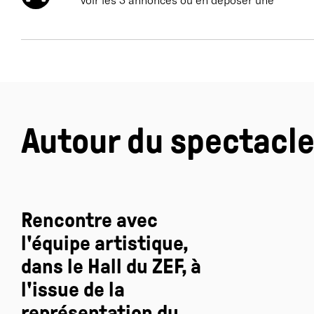
voir les 3 annonces ou en déposer une
c
l
c
a
e
P
s
q
Autour du spectacl
J
p
d
p
Rencontre avec
A
l
l'équipe artistique,
dans le Hall du ZEF, à
l'issue de la
q
représentation du