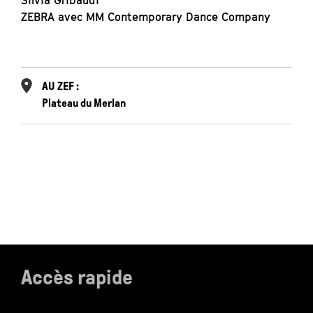
Silvia Gribaudi
M
ZEBRA avec MM Contemporary Dance Company
E
M
AU ZEF :
E
Plateau du Merlan
Accès rapide