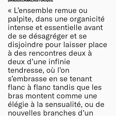
DANSERCANALHISTORIQUE
Cette expérience ressentie fait désormais partie
L’ensemble remue ou
intégrante de Nomadics. Chaque nouvelle promenade
palpite, dans une organicité
avant une représentation est un rappel vivant de
l'importance et du défi que représente le fait de vivre
intense et essentielle avant
en harmonie avec notre environnement. »
de se désagréger et se
Lisbeth Gruwez & Maarten Van Cauwenberghe
disjoindre pour laisser place
à des rencontres deux à
Biographie
deux d’une infinie
Voetvolk ('infanterie' en néerlandais) est un groupe
tendresse, où l’on
de danse contemporaine et de performance, fondé en
s’embrasse en se tenant
2007 par la danseuse/chorégraphe Lisbeth Gruwez
et le compositeur/musicien Maarten Van
flanc à flanc tandis que les
Cauwenberghe, qui se sont connus dans le
bras montent comme une
laboratoire de Jan Fabre. Le duo a déjà réalisé dix
élégie à la sensualité, ou de
spectacles, dont
It’s going to get worse and worse
and worse, my friend
(2012),
AH/HA
(2014),
We’re
nouvelles branches d’un
pretty fuckin’ far from okay
(2016),
Lisbeth Gruwez