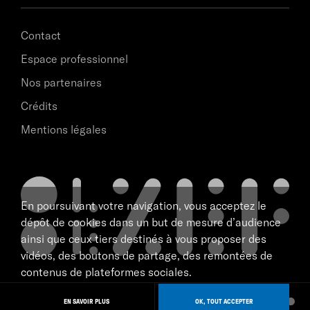
Contact
Espace professionnel
Nos partenaires
Crédits
Mentions légales
En poursuivant votre navigation, vous acceptez le
dépôt de cookies dans un but de mesure d’audience
ainsi que ceux tiers destinés à vous proposer des
vidéos, des boutons de partage, des remontées de
contenus de plateformes sociales.
scène nationale de Marseille
NAVIGATION
tous droits réservé 2026
EN SAVOIR PLUS
OK, TOUT ACCEPTER