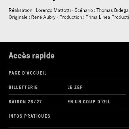
Réalisation : Lorenzo Mattotti • Scénario : Thomas Bideg
Originale : René Aubry • Production : Prima Linea Product
Accès rapide
PAGE D'ACCUEIL
BILLETTERIE
LE ZEF
SAISON 26/27
EN UN COUP D'ŒIL
INFOS PRATIQUES