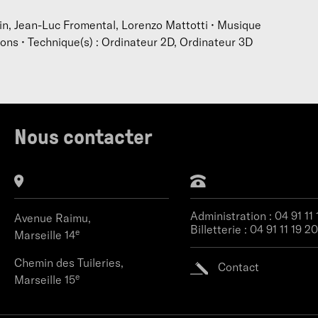
ain, Jean-Luc Fromental, Lorenzo Mattotti • Musique
ions • Technique(s) : Ordinateur 2D, Ordinateur 3D
Nous contacter
Administration :
04 91 11
Avenue Raimu,
Billetterie :
04 91 11 19 20
e
Marseille 14
Chemin des Tuileries,
Contact
e
Marseille 15