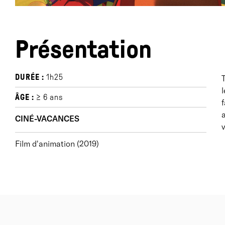
Présentation
DURÉE :
1h25
T
l
ÂGE :
≥ 6 ans
f
a
CINÉ-VACANCES
v
Film d'animation (2019)