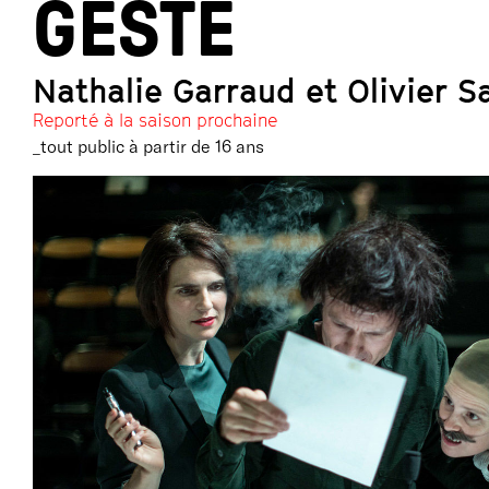
GESTE
Nathalie Garraud et Olivier 
Reporté à la saison prochaine
_tout public à partir de 16 ans