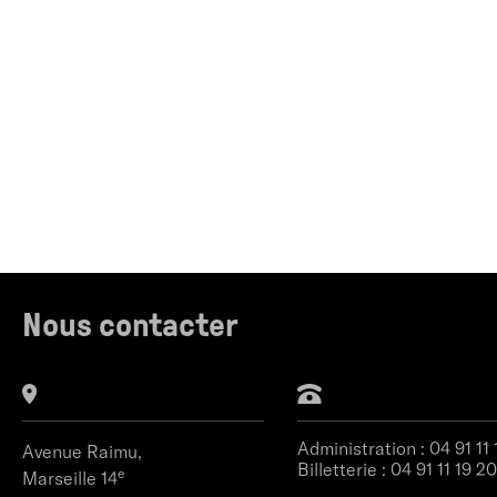
Nous contacter
Administration :
04 91 11
Avenue Raimu,
Billetterie :
04 91 11 19 20
e
Marseille 14