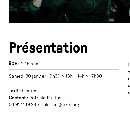
Présentation
ÂGE :
≥ 16 ans
I
v
Samedi 30 janvier : 9h30 > 13h + 14h > 17h30
d
Tarif :
5 euros
d
Contact :
Patricia Plutino
04 91 11 19 24 / pplutino@lezef.org