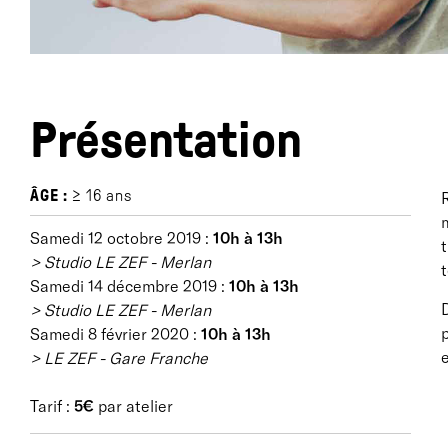
Présentation
ÂGE :
≥ 16 ans
R
m
Samedi 12 octobre 2019 :
10h à 13h
t
> Studio LE ZEF - Merlan
t
Samedi 14 décembre 2019 :
10h à 13h
D
> Studio LE ZEF - Merlan
p
Samedi 8 février 2020 :
10h à 13h
e
> LE ZEF - Gare Franche
Tarif :
5€
par atelier