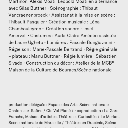
Martinon, Alexis Moati, Léopold Moati en alternance
avec Silas Buttner • Scénographie : Thibaut
BIOGRAPHIE :
Vancraenenbroeck • Assistanat à la mise en scène :
Thibault Pasquier • Création musicale : Léna
Après de nombreuses expériences théâtrales comme
Chambouleyron • Création sonore : Josef
acteur et metteur en scène,
Alexis Moati
crée la
Amerveil • Costumes : Aude-Claire Amédéo assistée
compagnie Vol Plané avec la volonté de mettre
de Laure Ugheto • Lumières : Pascale Bongiovanni •
l’acteur au centre des projets et d’affirmer la part
Régie son : Marie-Pascale Bertrand • Régie générale
d’auteur qu’il peut développer. Les créations revêtent
– plateau : Manu Buttner • Régie lumière : Sébastien
donc à leur démarrage un aspect collectif, et
Sivade • Construction du décor : Atelier de la MCB°
s’ancrent dans un travail d’improvisation important.
Maison de la Culture de Bourges/Scène nationale
En plaçant les acteurs dans un dispositif (et non un
décor), ils deviennent les constructeurs des univers
successifs qu’ils traversent. Comme des enfants qui
jouent, ils font évoluer l’espace autour d’eux au gré
de leur imaginaire et restituent une vérité loin de
production déléguée : Espace des Arts, Scène nationale
toute psychologie. L’engagement physique du corps
Chalon-sur-Saône / Cie Vol Plané / • coproduction : La Gare
des interprètes est le point de départ pour travailler
Franche, Maison d’artistes, Théâtre et Curiosités / Le Merlan,
les personnages.
Scène nationale de Marseille / Théâtres en Dracénie, Scène