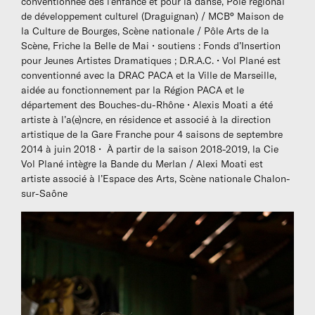
conventionnée dès l’enfance et pour la danse, Pôle régional
A partir de là, et depuis bientôt six ans, la compagnie
de développement culturel (Draguignan) / MCB° Maison de
Vol Plané et le metteur en scène Alexis Moati
la Culture de Bourges, Scène nationale / Pôle Arts de la
développent deux principaux axes de travail.
Scène, Friche la Belle de Mai • soutiens : Fonds d’Insertion
pour Jeunes Artistes Dramatiques ; D.R.A.C. • Vol Plané est
Le premier axe de travail s’est attaché à « ré-activer »
conventionné avec la DRAC PACA et la Ville de Marseille,
des pièces du répertoire classique : en 2008
Le
aidée au fonctionnement par la Région PACA et le
malade imaginaire
de Molière, puis
L’avare
en 2011,
département des Bouches-du-Rhône • Alexis Moati a été
sont une affirmation déterminante du rejet de toute
artiste à l’a(e)ncre, en résidence et associé à la direction
illusion et d’une mise en jeu constante de la
artistique de la Gare Franche pour 4 saisons de septembre
2014 à juin 2018 • À partir de la saison 2018-2019, la Cie
convention avec les spectateurs. Il revendique un
Vol Plané intègre la Bande du Merlan / Alexi Moati est
théâtre volontairement pauvre qui donne à l’acteur
artiste associé à l’Espace des Arts, Scène nationale Chalon-
une place prépondérante, tant dans le processus de
sur-Saône
création que dans ce qui est à voir au plateau ; la
dynamique de jeu est physique, la langue occupe une
place centrale, elle est action. Co-mis en scène par
Alexis Moati et Pierre Laneyrie, ces deux spectacles
ont remporté un succès non démenti à ce jour avec
près de 500 représentations en France et à
l’international dans les pays de langue francophone.