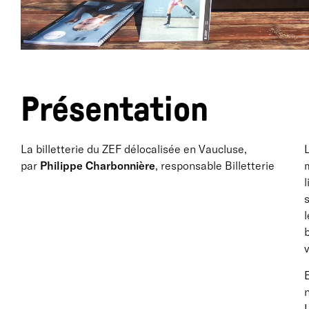
Présentation
La billetterie du ZEF délocalisée en Vaucluse,
par
Philippe Charbonnière
, responsable Billetterie
m
l
s
l
b
v
E
n
L