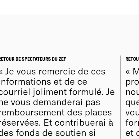
RETOUR DE SPECTATEURS DU ZEF
RETOU
Je vous remercie de ces
M
informations et de ce
pro
courriel joliment formulé. Je
nou
ne vous demanderai pas
que
remboursement des places
vou
réservées. Et contribuerai à
for
des fonds de soutien si
et 