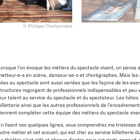
© Philippe Charbonnière
Lorsque l’on évoque les métiers du spectacle vivant, on pense
etteur-e-s en scène, danseur-se-s et chorégraphes. Mais les a
iées au spectacle sont aussi variées que les façons de les exe
tructures regorgent de professionnels indispensables et peu v
eur talent au service du spectacle et du spectateur. Les hôtes 
illetterie ainsi que les autres professionnels de l’encadrement
iennent compléter cette équipe des métiers du spectacle vivan
n lisant ces quelques lignes, vous comprendrez ma tristesse d
otre métier et cet accueil, qui est cher au service billetterie d
e théâtre s’est vidé et chacun d’entre nous est parti, penaud, 