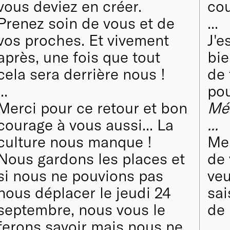
vous deviez en créer.
cou
Prenez soin de vous et de
...
vos proches. Et vivement
J'e
après, une fois que tout
bie
cela sera derrière nous !
de 
...
pou
Merci pour ce retour et bon
Mé
courage à vous aussi... La
...
culture nous manque !
Mer
Nous gardons les places et
de 
si nous ne pouvions pas
veu
nous déplacer le jeudi 24
sai
septembre, nous vous le
de 
ferons savoir mais nous ne
...