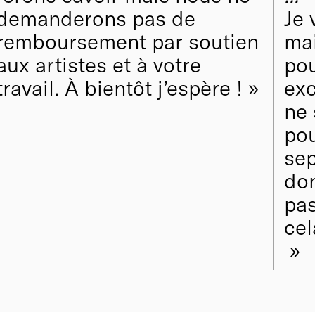
demanderons pas de
Je 
remboursement par soutien
mai
aux artistes et à votre
pou
travail. À bientôt j’espère !
exc
ne 
pou
sep
don
pas
cel