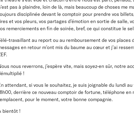
’est pas à plaindre, loin de là, mais beaucoup de choses me m
oujours disciplinée devant le comptoir pour prendre vos billets
ires et vos pleurs, vos partages d’émotion en sortie de salle, 
os remerciements en fin de soirée, bref, ce qui constitue le sel
Télé-travaillant au report ou au remboursement de vos places 
messages en retour m’ont mis du baume au cœur et j’ai ressen
ZEF.
ous nous reverrons, j’espère vite, mais soyez-en sûr, notre ac
émultiplié !
n attendant, si vous le souhaitez, je suis joignable du lundi a
8h00, derrière ce nouveau comptoir de fortune, téléphone en m
remplacent, pour le moment, votre bonne compagnie.
 bientôt !