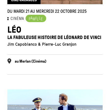
DU MARDI 21 AU MERCREDI 22 OCTOBRE 2025
A
I
L
CINÉMA
F
M
L
E
LÉO
LA FABULEUSE HISTOIRE DE LÉONARD DE VINCI
Jim Capobianco & Pierre-Luc Granjon
au Merlan (Cinéma)