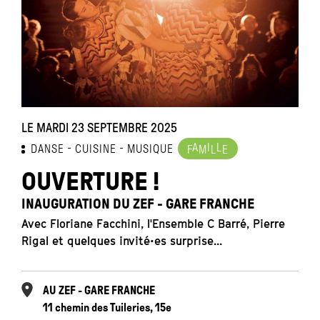
LE MARDI 23 SEPTEMBRE 2025
A
I
L
DANSE
CUISINE
MUSIQUE
F
M
L
E
OUVERTURE !
INAUGURATION DU ZEF - GARE FRANCHE
Avec Floriane Facchini, l'Ensemble C Barré, Pierre
Rigal et quelques invité•es surprise...
AU ZEF - GARE FRANCHE
11 chemin des Tuileries, 15e