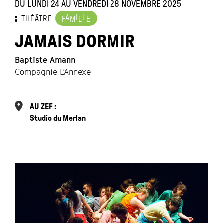
DU LUNDI 24 AU VENDREDI 28 NOVEMBRE 2025
A
I
L
THÉÂTRE
F
M
L
E
JAMAIS DORMIR
Baptiste Amann
Compagnie L’Annexe
AU ZEF :
Studio du Merlan