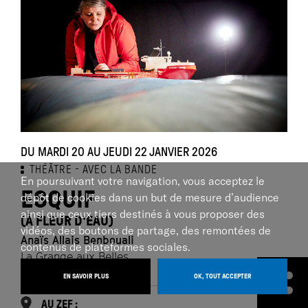
DU MARDI 20 AU JEUDI 22 JANVIER 2026
THÉÂTRE
AVEC LA BANDE
En poursuivant votre navigation, vous acceptez le
ESQUIF
dépôt de cookies dans un but de mesure d’audience
ainsi que ceux tiers destinés à vous proposer des
(À FLEUR D'EAU)
vidéos, des boutons de partage, des remontées de
Anaïs Allais Benbouali
contenus de plateformes sociales.
La Grange aux Belles
EN SAVOIR PLUS
OK, TOUT ACCEPTER
AU ZEF :