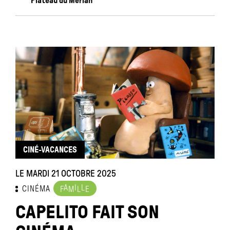
Plateau du Merlan
CINÉ-VACANCES
LE MARDI 21 OCTOBRE 2025
A
I
L
CINÉMA
F
M
L
E
CAPELITO FAIT SON