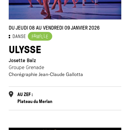
DU JEUDI 08 AU VENDREDI 09 JANVIER 2026
A
I
L
DANSE
F
M
L
E
ULYSSE
Josette Baïz
Groupe Grenade
Chorégraphie Jean-Claude Gallotta
AU ZEF :
Plateau du Merlan